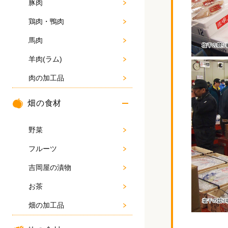
豚肉
鶏肉・鴨肉
馬肉
羊肉(ラム)
肉の加工品
畑の食材
野菜
フルーツ
吉岡屋の漬物
お茶
畑の加工品