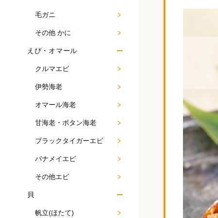
毛ガニ
その他 かに
えび・オマール
クルマエビ
伊勢海老
オマール海老
甘海老・ボタン海老
ブラックタイガーエビ
バナメイエビ
その他エビ
貝
帆立(ほたて)