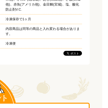
他)、赤魚(アメリカ他)、金目鯛(宮城)、塩、酸化
防止剤V.C.
冷凍保存で1ヶ月
内容商品は同等の商品と入れ変わる場合がありま
す。
冷凍便