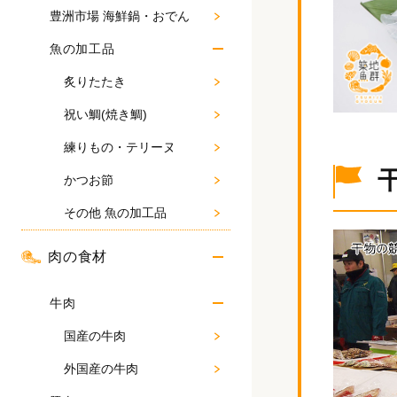
豊洲市場 海鮮鍋・おでん
魚の加工品
炙りたたき
祝い鯛(焼き鯛)
練りもの・テリーヌ
かつお節
その他 魚の加工品
肉の食材
牛肉
国産の牛肉
外国産の牛肉