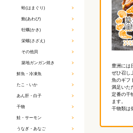
蛤(はまぐり)
鮑(あわび)
牡蠣(かき)
栄螺(さざえ)
その他貝
築地ガンガン焼き
豊洲には
ぜひ召し
鮮魚・冷凍魚
魚のギフ
たこ・いか
満足いた
定番の干
あん肝・白子
ます。
干物
干物類は
鮭・サーモン
うなぎ・あなご