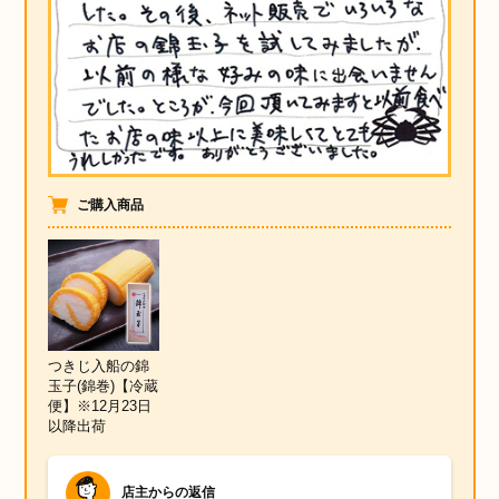
ご購入商品
つきじ入船の錦
玉子(錦巻)【冷蔵
便】※12月23日
以降出荷
店主からの返信