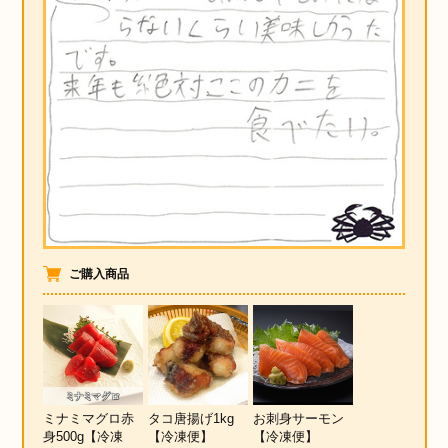
築地魚群について
お客様の声
お買い物ガイド
魚群ガイドブック
ご購入商品
お問い合わせ
築地魚群facebook
ミナミマグロ赤
タコ唐揚げ1kg
お刺身サーモン
身500g【冷凍
【冷凍便】
【冷凍便】