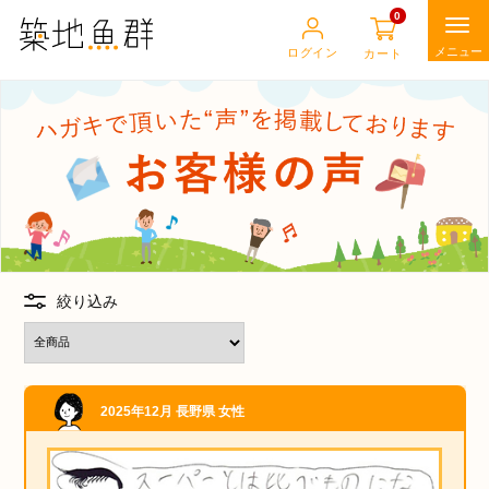
0
ログイン
カート
店主イチオシセレクト
海の食材
肉の食材
絞り込み
畑の食材
他の食材
2025年12月
長野県
女性
食の道具