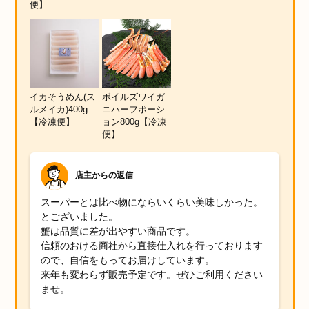
便】
築地魚群Twitter
イカそうめん(ス
ボイルズワイガ
ルメイカ)400g
ニハーフポーシ
【冷凍便】
ョン800g【冷凍
便】
店主からの返信
スーパーとは比べ物にならいくらい美味しかった。
とございました。
蟹は品質に差が出やすい商品です。
信頼のおける商社から直接仕入れを行っております
ので、自信をもってお届けしています。
来年も変わらず販売予定です。ぜひご利用ください
ませ。