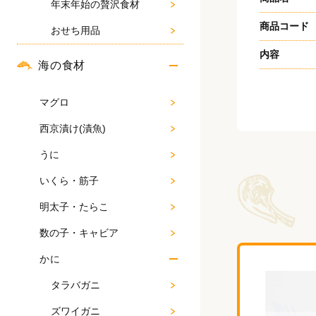
年末年始の贅沢食材
商品コード
おせち用品
内容
海の食材
マグロ
西京漬け(漬魚)
うに
いくら・筋子
明太子・たらこ
数の子・キャビア
かに
タラバガニ
ズワイガニ