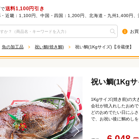
送料1,100円引き
げで
近畿：1,100円、中国・四国：1,200円、北海道・九州1,400円、沖
お買
魚の加工品
祝い鯛(焼き鯛)
祝い鯛(1Kgサイズ)【冷蔵便】
祝い鯛(1Kg
1Kgサイズ(焼き前)
会社が焼入れしたおめで
どのおめでたい日にふさ
で、お祝い後に鯛めしを
6,048