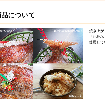
商品について
焼き上が
「化粧塩
使用して