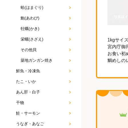
蛤(はまぐり)
鮑(あわび)
牡蠣(かき)
栄螺(さざえ)
1kgサ
宮内庁御
その他貝
お食い初
築地ガンガン焼き
鯛めしの
鮮魚・冷凍魚
たこ・いか
あん肝・白子
干物
鮭・サーモン
うなぎ・あなご