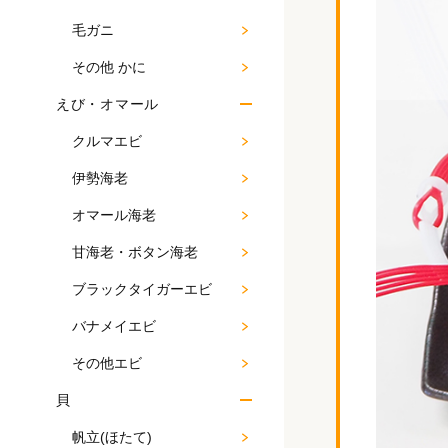
毛ガニ
その他 かに
えび・オマール
クルマエビ
伊勢海老
オマール海老
甘海老・ボタン海老
ブラックタイガーエビ
バナメイエビ
その他エビ
貝
帆立(ほたて)