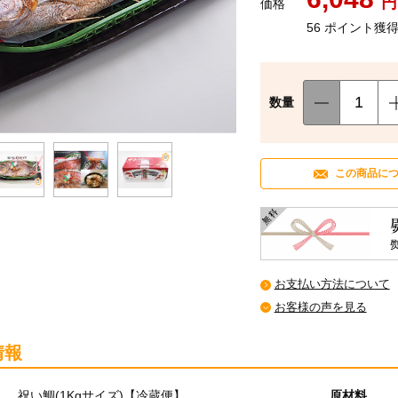
円
価格
56 ポイント獲
数量
この商品に
お支払い方法について
お客様の声を見る
情報
祝い鯛(1Kgサイズ)【冷蔵便】
原材料