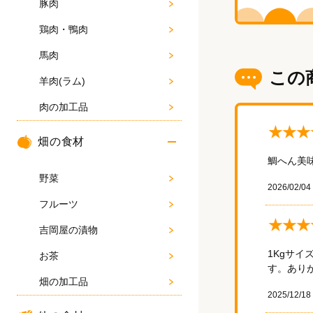
豚肉
鶏肉・鴨肉
馬肉
この
羊肉(ラム)
肉の加工品
★★★
畑の食材
鯛へん美
野菜
2026/02/04
フルーツ
★★★
吉岡屋の漬物
1Kgサ
お茶
す。あり
畑の加工品
2025/12/18