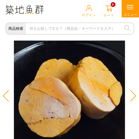
0
ログイン
カート
商品検索
店主イチオシセレクト
海の食材
肉の食材
畑の食材
他の食材
食の道具