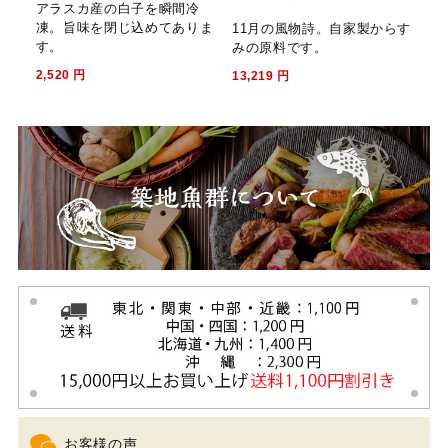
アラスカ産の白子を瞬間冷
凍。旨味を閉じ込めてありま
11月の風物詩。自家製からす
す。
みの原料です。
2,520
円
13,219
円
お客様の声