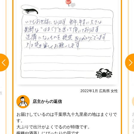
2022年1月
広島県
女性
性
店主からの返信
お届けしているのは千葉県九十九里産の地はまぐりで
な
す。
大ぶりで出汁がよくでるのが特徴です。
椀種や酒蒸しにぴったりの貝です。