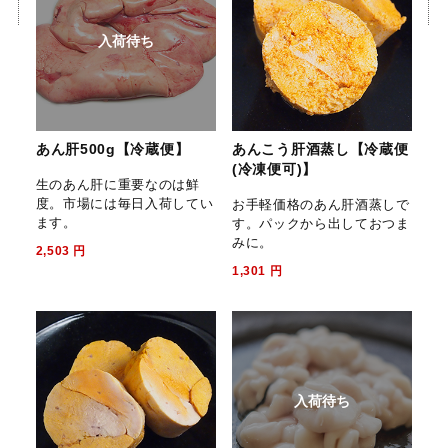
入荷待ち
あん肝500g【冷蔵便】
あんこう肝酒蒸し【冷蔵便
(冷凍便可)】
生のあん肝に重要なのは鮮
度。市場には毎日入荷してい
お手軽価格のあん肝酒蒸しで
ます。
す。パックから出しておつま
みに。
2,503
円
1,301
円
入荷待ち