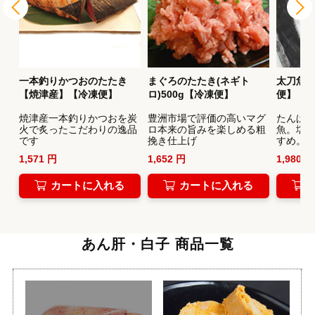
チョ
一本釣りかつおのたたき
まぐろのたたき(ネギト
太刀魚の
【焼津産】【冷凍便】
ロ)500g【冷凍便】
便】
ピ
焼津産一本釣りかつおを炭
豊洲市場で評価の高いマグ
たんぱ
火で炙ったこだわりの逸品
ロ本来の旨みを楽しめる粗
魚。塩
です
挽き仕上げ
すめ。
1,571 円
1,652 円
1,980 円
カートに入れる
カートに入れる
あん肝・白子 商品一覧