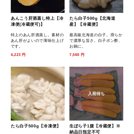
あんこう肝酒蒸し特上【冷
たら白子500g【北海道
凍便(冷蔵便可)】
産】【冷蔵便】
特上のあん肝酒蒸し。素材の
最高級北海道の白子。滑らか
あん肝がよいので薄味仕上げ
で濃厚な旨さ。白子ポン酢、
です。
お鍋に。
4,223
円
7,560
円
入荷待ち
たら白子500g【冷凍便】
生ぼら子1腹【冷蔵便】※
納品日指定不可