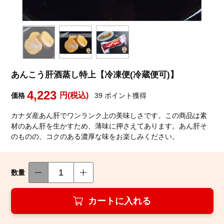
築地魚群について
あんこう肝酒蒸し特上【冷凍便(冷蔵便可)】
お客様の声
4,223
円(税込)
価格
39
ポイント獲得
お買い物ガイド
カナダ産あん肝でワンランク上の美味しさです。この商品は素
材のあん肝を生かすため、薄味に押さえてあります。あん肝そ
魚群ガイドブック
のものの、コクのある濃厚な味をお楽しみください。
お問い合わせ
数量
カートに入れる
築地魚群facebook