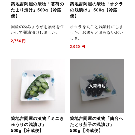
築地吉岡屋の漬物「茗荷の
築地吉岡屋の漬物「オクラ
たまり漬け」500g【冷蔵
の浅漬け」 500g【冷蔵
便】
便】
国産の秋みょうがを素材を生
オクラを丸ごと浅漬けにしま
かして醤油漬けしました。
した。お箸がとまらないおい
しさ。
2,754
円
2,020
円
入荷待ち
築地吉岡屋の漬物「ミニき
築地吉岡屋の漬物「仙台へ
ゅうりの浅漬け」
たとり茄子の浅漬け」
500g【冷蔵便】
500g【冷蔵便】