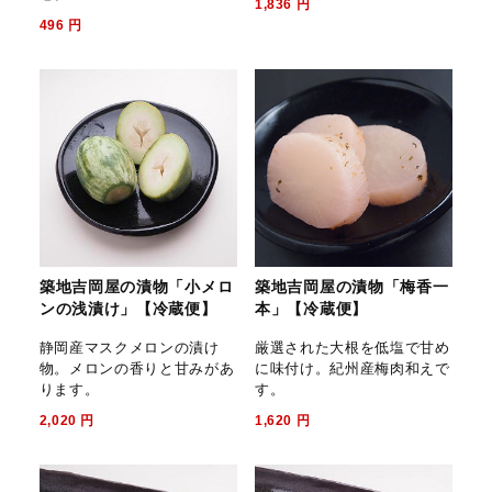
1,836
円
496
円
築地吉岡屋の漬物「小メロ
築地吉岡屋の漬物「梅香一
ンの浅漬け」【冷蔵便】
本」【冷蔵便】
静岡産マスクメロンの漬け
厳選された大根を低塩で甘め
物。メロンの香りと甘みがあ
に味付け。紀州産梅肉和えで
ります。
す。
2,020
円
1,620
円