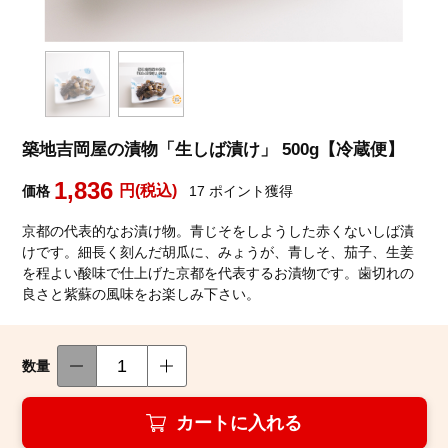
築地魚群について
築地吉岡屋の漬物「生しば漬け」 500g【冷蔵便】
お客様の声
1,836
円(税込)
価格
17
ポイント獲得
お買い物ガイド
京都の代表的なお漬け物。青じそをしようした赤くないしば漬
けです。細長く刻んだ胡瓜に、みょうが、青しそ、茄子、生姜
魚群ガイドブック
を程よい酸味で仕上げた京都を代表するお漬物です。歯切れの
良さと紫蘇の風味をお楽しみ下さい。
お問い合わせ
数量
築地魚群facebook
カートに入れる