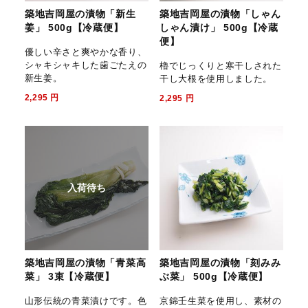
築地吉岡屋の漬物「新生
築地吉岡屋の漬物「しゃん
姜」 500g【冷蔵便】
しゃん漬け」 500g【冷蔵
便】
優しい辛さと爽やかな香り、
シャキシャキした歯ごたえの
櫓でじっくりと寒干しされた
新生姜。
干し大根を使用しました。
2,295
円
2,295
円
入荷待ち
築地吉岡屋の漬物「青菜高
築地吉岡屋の漬物「刻みみ
菜」 3束【冷蔵便】
ぶ菜」 500g【冷蔵便】
山形伝統の青菜漬けです。色
京錦壬生菜を使用し、素材の