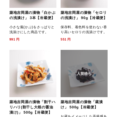
築地吉岡屋の漬物「白かぶ
築地吉岡屋の漬物「セロリ
の浅漬け」 3本【冷蔵便】
の浅漬け」 90g【冷蔵便】
小さな蕪(かぶ)をさっぱりと
保存料、着色料を使わない香
浅漬けにした商品です。
り高いセロリの浅漬けです。
991
円
551
円
入荷待ち
築地吉岡屋の漬物「割干ハ
築地吉岡屋の漬物「蔵漬
リハリ(割干し大根の醤油
け」 500g【冷蔵便】
漬け)」 500g【冷蔵便】
お蔵をイメージした高級感あ