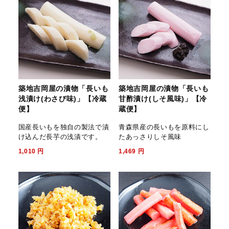
築地吉岡屋の漬物「長いも
築地吉岡屋の漬物「長いも
浅漬け(わさび味)」【冷蔵
甘酢漬け(しそ風味)」【冷
便】
蔵便】
国産長いもを独自の製法で漬
青森県産の長いもを原料にし
け込んだ長芋の浅漬です。
たあっさりしそ風味
1,010
円
1,469
円