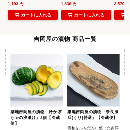
1,193 円
1,836 円
2,570 円
カートに入れる
カートに入れる
吉岡屋の漬物 商品一覧
築地吉岡屋の漬物「鈴かぼ
築地吉岡屋の漬物「奈良漬
ちゃの浅漬け」2個【冷蔵
瓜(うり)特選」【冷蔵便】
便】
酒粕をふんだんに使った吉岡