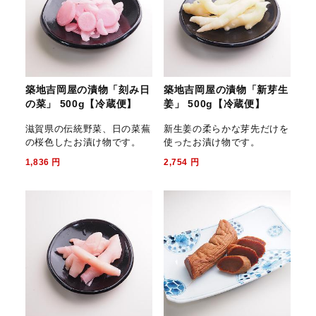
築地吉岡屋の漬物「刻み日
築地吉岡屋の漬物「新芽生
の菜」 500g【冷蔵便】
姜」 500g【冷蔵便】
滋賀県の伝統野菜、日の菜蕪
新生姜の柔らかな芽先だけを
の桜色したお漬け物です。
使ったお漬け物です。
1,836
円
2,754
円