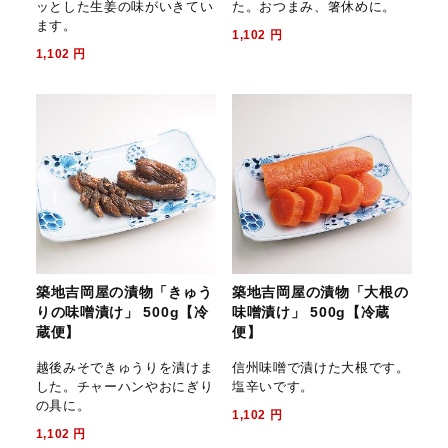
ッとした生姜の味がいきてい
た。おつまみ、箸休めに。
ます。
1,102
円
1,102
円
築地吉岡屋の漬物「きゅう
築地吉岡屋の漬物「大根の
りの味噌漬け」 500g【冷
味噌漬け」 500g【冷蔵
蔵便】
便】
越後みそできゅうりを漬けま
信州味噌で漬けた大根です。
した。チャーハンやおにぎり
塩辛いです。
の具に。
1,102
円
1,102
円