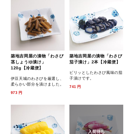
築地吉岡屋の漬物「わさび
築地吉岡屋の漬物「わさび
茎しょうゆ漬け」
茄子漬け」2本【冷蔵便】
120g【冷蔵便】
ピリッとしたわさび風味の茄
子漬けです。
伊豆天城のわさびを厳選し、
柔らかい部分を漬けました。
741
円
973
円
入荷待ち