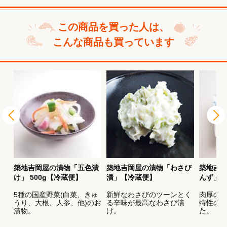
この商品を買った人は、
こんな商品も買っています
漬
築地吉岡屋の漬物「五色漬
築地吉岡屋の漬物「わさび
築地吉
け」 500g【冷蔵便】
漬」【冷蔵便】
んず」 
5種の国産野菜(白菜、きゅ
新鮮なわさびのツーンとく
肉厚の
うり、大根、人参、他)のお
る辛味が最高なわさび漬
特性の
ろ
漬物。
け。
た。