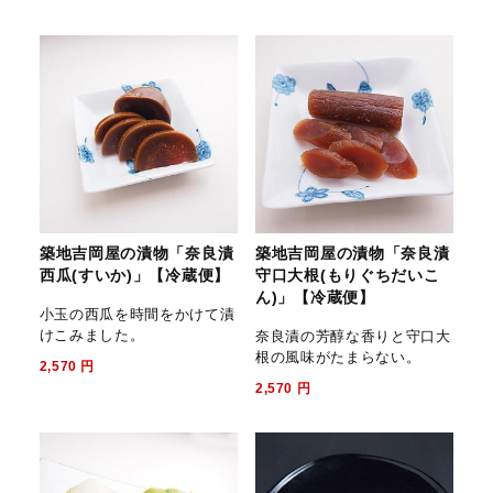
築地吉岡屋の漬物「奈良漬
築地吉岡屋の漬物「奈良漬
西瓜(すいか)」【冷蔵便】
守口大根(もりぐちだいこ
ん)」【冷蔵便】
小玉の西瓜を時間をかけて漬
けこみました。
奈良漬の芳醇な香りと守口大
根の風味がたまらない。
2,570
円
2,570
円