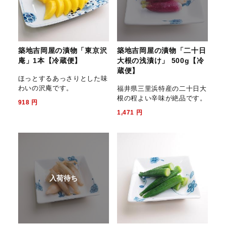
築地吉岡屋の漬物「東京沢
築地吉岡屋の漬物「二十日
庵」1本【冷蔵便】
大根の浅漬け」 500g【冷
蔵便】
ほっとするあっさりとした味
わいの沢庵です。
福井県三里浜特産の二十日大
根の程よい辛味が絶品です。
918
円
1,471
円
入荷待ち