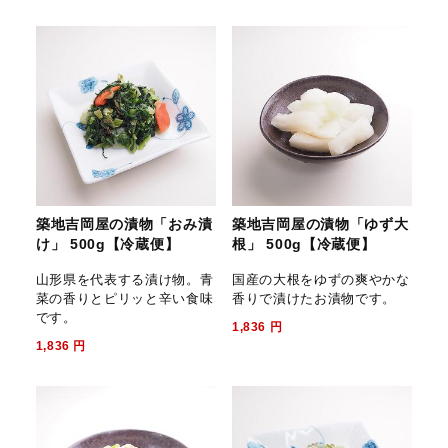
築地吉岡屋の漬物「おみ漬
築地吉岡屋の漬物「ゆず大
け」 500g【冷蔵便】
根」 500g【冷蔵便】
山形県を代表する漬け物。青
国産の大根をゆずの爽やかな
菜の香りとピリッと辛い食味
香りで漬けたお漬物です。
です。
1,836
円
1,836
円