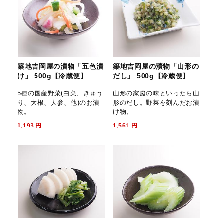
築地吉岡屋の漬物「五色漬
築地吉岡屋の漬物「山形の
け」 500g【冷蔵便】
だし」 500g【冷蔵便】
5種の国産野菜(白菜、きゅう
山形の家庭の味といったら山
り、大根、人参、他)のお漬
形のだし。野菜を刻んだお漬
物。
け物。
1,193
円
1,561
円