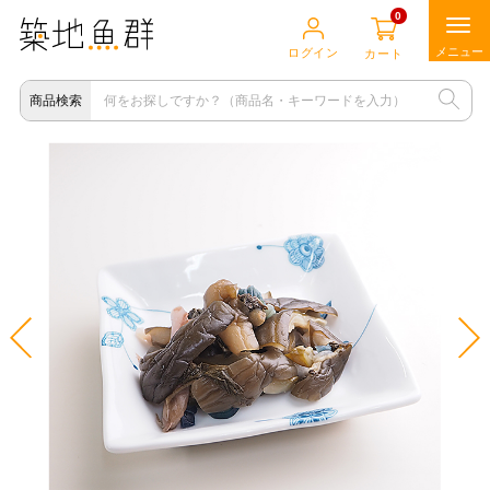
0
ログイン
カート
商品検索
店主イチオシセレクト
海の食材
肉の食材
畑の食材
他の食材
食の道具