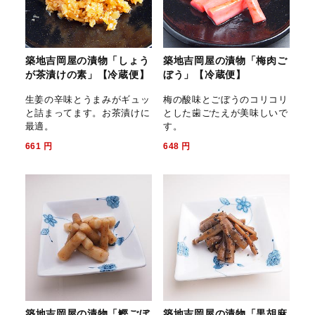
築地吉岡屋の漬物「しょう
築地吉岡屋の漬物「梅肉ご
が茶漬けの素」【冷蔵便】
ぼう」【冷蔵便】
生姜の辛味とうまみがギュッ
梅の酸味とごぼうのコリコリ
と詰まってます。お茶漬けに
とした歯ごたえが美味しいで
最適。
す。
661
円
648
円
築地吉岡屋の漬物「鰹ごぼ
築地吉岡屋の漬物「黒胡麻