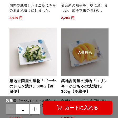
国内で栽培したミニ胡瓜をそ
仙台産の茄子を丁寧に漬けま
のまま浅漬けにしました。
した。茄子本来の味わい。
2,020
円
2,203
円
入荷待ち
築地吉岡屋の漬物「ゴーヤ
築地吉岡屋の漬物「コリン
のレモン漬け」500g【冷
キーかぼちゃの浅漬け」
蔵便】
300g【冷蔵便】
数量
国産ゴーヤのちょっと苦味の
食感がおもしろい食用かぼち
あるさっぱりとした漬物で
ゃのコリンキーの浅漬けで
カートに入れる
す。
す。