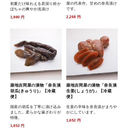
屋の代表作。甘めの奈良漬け
初夏だけ味わえる若採り鈴か
です。
ぼちゃの爽やか浅漬け
2,268
円
1,980
円
築地吉岡屋の漬物「奈良漬
築地吉岡屋の漬物「奈良漬
胡瓜(きゅうり)」【冷蔵
生姜(しょうが)」【冷蔵
便】
便】
国産の胡瓜を丁寧に漬け込み
生姜の辛味を奈良漬がまろや
ました。柔らかな歯ざわりが
かにしています。
特徴。
1,652
円
1,652
円