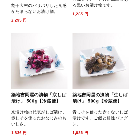
る黒いお漬け物です。
割干大根のパリパリした食感
がたまらないお漬け物。
1,285
円
2,295
円
築地吉岡屋の漬物「京しば
築地吉岡屋の漬物「生しば
漬け」 500g【冷蔵便】
漬け」 500g【冷蔵便】
京漬け物の代表がしば漬け。
青しそを使った赤くないしば
赤しそを使ったおなじみのお
漬けです。ご飯と相性バツグ
いしさ。
ン。
1,836
円
1,836
円