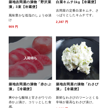
築地吉岡屋の漬物「野沢菜
白菜キムチ1kg【冷蔵便】
漬」3束【冷蔵便】
吉岡屋の定番白菜キムチ。さ
っぱりとしたキムチです。
風味豊かな低塩のしょうゆ漬
け
2,387
円
909
円
入荷待ち
築地吉岡屋の漬物「赤かぶ
築地吉岡屋の漬物「わさび
漬」【冷蔵便】
漬」【冷蔵便】
爽やかな酸味と甘さがウリの
新鮮なわさびのツーンとくる
赤かぶ漬け。コリッとした食
辛味が最高なわさび漬け。
感。