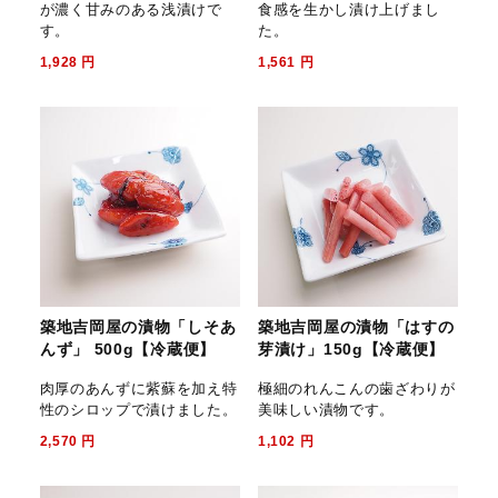
が濃く甘みのある浅漬けで
食感を生かし漬け上げまし
す。
た。
1,928
円
1,561
円
築地吉岡屋の漬物「しそあ
築地吉岡屋の漬物「はすの
んず」 500g【冷蔵便】
芽漬け」150g【冷蔵便】
肉厚のあんずに紫蘇を加え特
極細のれんこんの歯ざわりが
性のシロップで漬けました。
美味しい漬物です。
2,570
円
1,102
円