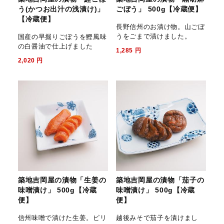
う(かつお出汁の浅漬け)」
ごぼう」 500g【冷蔵便】
【冷蔵便】
長野信州のお漬け物。山ごぼ
うをごまで漬けました。
国産の早掘りごぼうを鰹風味
の白醤油で仕上げました
1,285
円
2,020
円
築地吉岡屋の漬物「生姜の
築地吉岡屋の漬物「茄子の
味噌漬け」 500g【冷蔵
味噌漬け」 500g【冷蔵
便】
便】
信州味噌で漬けた生姜。ピリ
越後みそで茄子を漬けまし