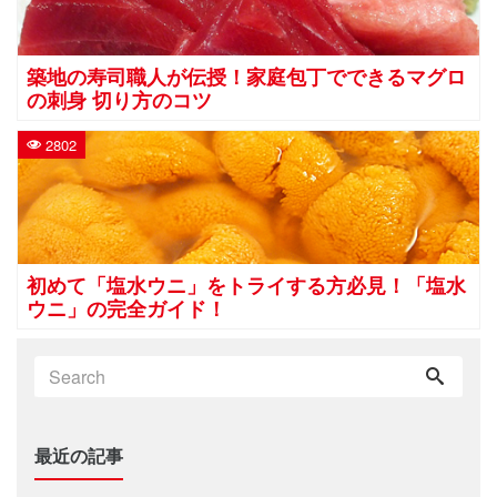
築地の寿司職人が伝授！家庭包丁でできるマグロ
の刺身 切り方のコツ
2802
初めて「塩水ウニ」をトライする方必見！「塩水
ウニ」の完全ガイド！
最近の記事