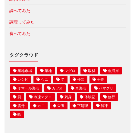
調べてみた
調理してみた
食べてみた
タグクラウド
築地市場
築地
マグロ
取材
魚河岸
レシピ
ウニ
旬
仲卸
干物
オマール海老
カツオ
車海老
ハマグリ
貝
冷凍マグロ
刺身
体験記
修行
雲丹
カニ
栄養
下処理
解凍
蛤