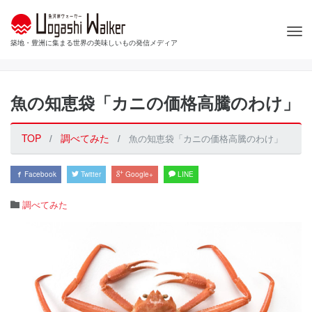
Togg
築地・豊洲に集まる世界の美味しいもの発信メディア
navi
魚の知恵袋「カニの価格高騰のわけ」
TOP
調べてみた
魚の知恵袋「カニの価格高騰のわけ」
Facebook
Twitter
Google+
LINE
調べてみた