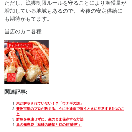
ただし、漁獲制限ルールを守ることにより漁獲量が
増加している地域もあるので、
今後の安定供給に
も期待がもてます。
当店のカニ各種
関連記事:
未だ解明されていない！？「ウナギの謎」
豊洲市場のプロが教える、うにを通販で買うときに注意する5つのこ
と
鮮魚を冷凍せずに、生のまま保存する方法
魚の知恵袋「秋鮭の解禁と幻の鮭‘鮭児’」