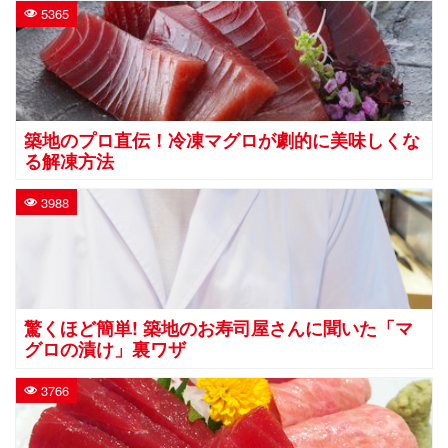
5365
築地のプロ直伝！冷凍マグロが劇的に美味しくな
る解凍方法
3988
驚くほど簡単! 築地のお寿司屋さんに聞いた「マ
グロの漬け」裏ワザ
3766